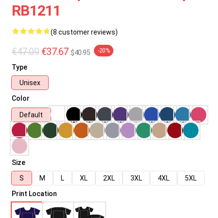
RB1211
(8 customer reviews)
€47.09
€37.67
-20%
$40.95
Type
Unisex
Color
Default
Size
S
M
L
XL
2XL
3XL
4XL
5XL
Print Location