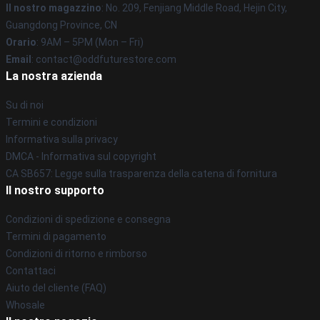
Il nostro magazzino
: No. 209, Fenjiang Middle Road, Hejin City,
Guangdong Province, CN
Orario
: 9AM – 5PM (Mon – Fri)
Email
: contact@oddfuturestore.com
La nostra azienda
Su di noi
Termini e condizioni
Informativa sulla privacy
DMCA - Informativa sul copyright
CA SB657: Legge sulla trasparenza della catena di fornitura
Il nostro supporto
Condizioni di spedizione e consegna
Termini di pagamento
Condizioni di ritorno e rimborso
Contattaci
Aiuto del cliente (FAQ)
Whosale