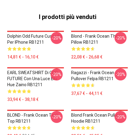
I prodotti più venduti
Dolphin Odd Future Custodia
Blond - Frank Ocean Throw
-20%
-20%
Per IPhone RB1211
Pillow RB1211
14,81 € - 16,10 €
22,08 € - 26,68 €
EARL SWEATSHIRT Di ODD
Ragazzi - Frank Ocean
-20%
-20%
FUTURE Con Una Luce Blu
Pullover Felpa RB1211
Hue Zaino RB1211
37,67 € - 44,11 €
33,94 € - 38,18 €
BLOND - Frank Ocean Tank
Blond Frank Ocean Pullover
-20%
-20%
Top RB1211
Hoodie RB1211