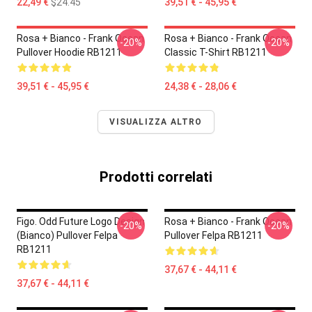
22,49 €
$24.45
39,51 € - 45,95 €
Rosa + Bianco - Frank Ocean
Rosa + Bianco - Frank Ocean
-20%
-20%
Pullover Hoodie RB1211
Classic T-Shirt RB1211
39,51 € - 45,95 €
24,38 € - 28,06 €
VISUALIZZA ALTRO
Prodotti correlati
Figo. Odd Future Logo Design
Rosa + Bianco - Frank Ocean
-20%
-20%
(bianco) Pullover Felpa
Pullover Felpa RB1211
RB1211
37,67 € - 44,11 €
37,67 € - 44,11 €