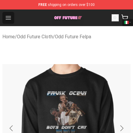
FREE
shipping on orders over $100
Odd Future Store - Official Odd Future Merchandise Sho
Open menu
Home
/
Odd Future Cloth
/
Odd Future Felpa