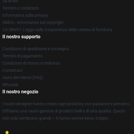
Su di noi
Termini e condizioni
Informativa sulla privacy
DMCA - Informativa sul copyright
CA SB657: Legge sulla trasparenza della catena di fornitura
Il nostro supporto
Condizioni di spedizione e consegna
Termini di pagamento
Condizioni di ritorno e rimborso
Contattaci
Aiuto del cliente (FAQ)
Whosale
Il nostro negozio
I nostri designer hanno creato ogni prodotto con passione e pensiero.
Offriamo una vasta gamma di prodotti belli e di alta qualità. Questi
non solo sembrano grandi — ti fanno sentire bene, troppo.