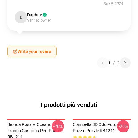
Sep 9, 2024
Daphne
D
Verified owner
Write your review
1
/
2
I prodotti più venduti
Bionda Rosa // Oceano
Ciambella 3D Odd Future
-20%
-20%
Franco Custodia Per IPhone
Puzzle Puzzle RB1211
RB1211