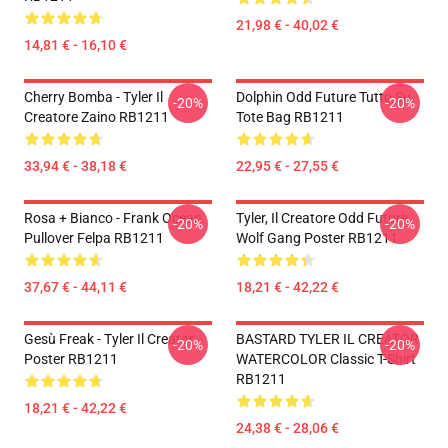
21,98 € - 40,02 €
14,81 € - 16,10 €
Cherry Bomba - Tyler Il
Dolphin Odd Future Tutto Su
-20%
-20%
Creatore Zaino RB1211
Tote Bag RB1211
33,94 € - 38,18 €
22,95 € - 27,55 €
Rosa + Bianco - Frank Ocean
Tyler, Il Creatore Odd Future
-20%
-20%
Pullover Felpa RB1211
Wolf Gang Poster RB1211
37,67 € - 44,11 €
18,21 € - 42,22 €
Gesù Freak - Tyler Il Creator
BASTARD TYLER IL CREATOR
-20%
-20%
Poster RB1211
WATERCOLOR Classic T-Shirt
RB1211
18,21 € - 42,22 €
24,38 € - 28,06 €