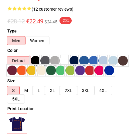
(12 customer reviews)
€28.12
€22.49
-20%
$24.45
Type
Men
Women
Color
Default
Size
S
M
L
XL
2XL
3XL
4XL
5XL
Print Location