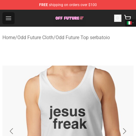
FREE
shipping on orders over $100
Odd Future Store - Official Odd Future Merchandise Shop
Open menu
Home
/
Odd Future Cloth
/
Odd Future Top serbatoio