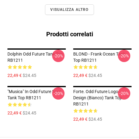
VISUALIZZA ALTRO
Prodotti correlati
Dolphin Odd Future Tank Top
BLOND - Frank Ocean Tank
-20%
-20%
RB1211
Top RB1211
22,49 €
$24.45
22,49 €
$24.45
"Musica" In Odd Future Font
Forte. Odd Future Logo
-20%
-20%
Tank Top RB1211
Design (bianco) Tank Top
RB1211
22,49 €
$24.45
22,49 €
$24.45