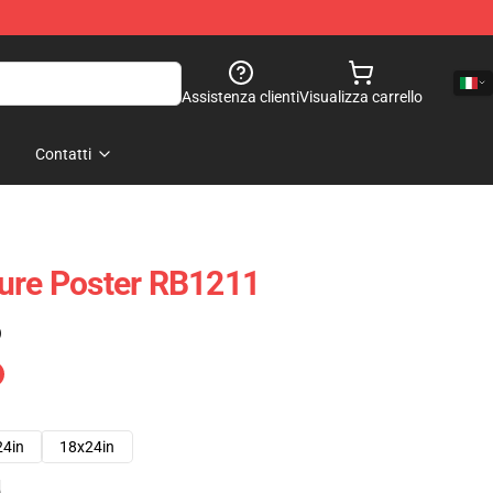
Assistenza clienti
Visualizza carrello
Contatti
ture Poster RB1211
)
24in
18x24in
e