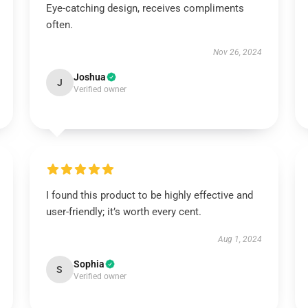
Eye-catching design, receives compliments
often.
Nov 26, 2024
Joshua
J
Verified owner
I found this product to be highly effective and
user-friendly; it’s worth every cent.
Aug 1, 2024
Sophia
S
Verified owner