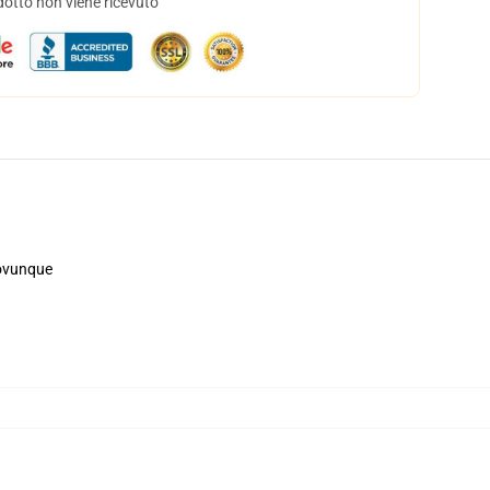
dotto non viene ricevuto
, ovunque