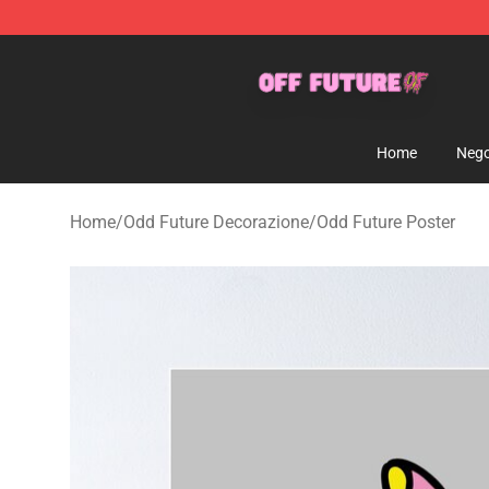
Odd Future Store - Official Odd Future Merchandise Sh
Home
Nego
Home
/
Odd Future Decorazione
/
Odd Future Poster