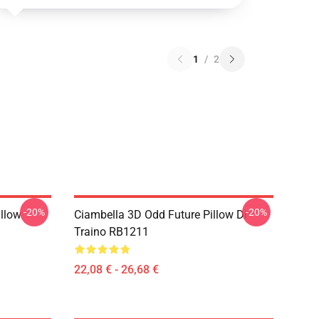
1
/
2
-20%
-20%
illow
Ciambella 3D Odd Future Pillow Di
Traino RB1211
22,08 € - 26,68 €