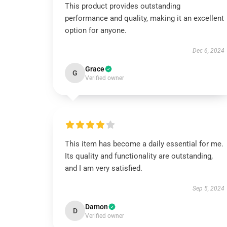
This product provides outstanding
performance and quality, making it an excellent
option for anyone.
Dec 6, 2024
Grace
G
Verified owner
This item has become a daily essential for me.
Its quality and functionality are outstanding,
and I am very satisfied.
Sep 5, 2024
Damon
D
Verified owner