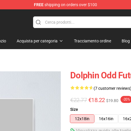
FREE
shipping on orders over $100
op
zio
Acquista per categoria
Tracciamento ordine
Blog
Dolphin Odd Fu
(7 customer reviews
€22.77
€18.22
-20%
$19.80
Size
12x18in
16x16in
16x
Visualizza guida alle tagli