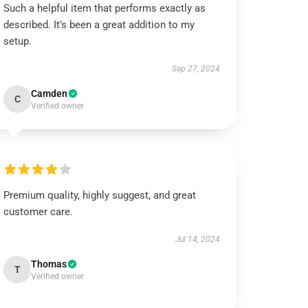
Such a helpful item that performs exactly as
described. It’s been a great addition to my
setup.
Sep 27, 2024
Camden
C
Verified owner
Premium quality, highly suggest, and great
customer care.
Jul 14, 2024
Thomas
T
Verified owner