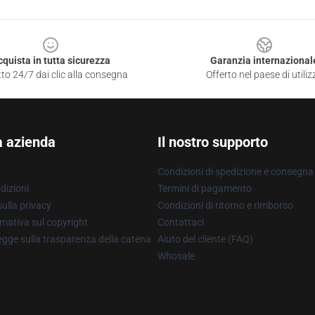
cquista in tutta sicurezza
Garanzia internazional
to 24/7 dai clic alla consegna
Offerto nel paese di utiliz
a azienda
Il nostro supporto
Condizioni di spedizione e consegna
dizioni
Termini di pagamento
ulla privacy
Condizioni di ritorno e rimborso
mativa sul copyright
Contattaci
gge sulla trasparenza della catena
Aiuto del cliente (FAQ)
Whosale