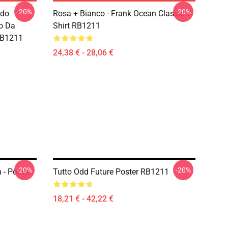
-20%
-20%
ndo
Rosa + Bianco - Frank Ocean Classic T-
to Da
Shirt RB1211
 RB1211
24,38 € - 28,06 €
-20%
-20%
 - Poster
Tutto Odd Future Poster RB1211
18,21 € - 42,22 €