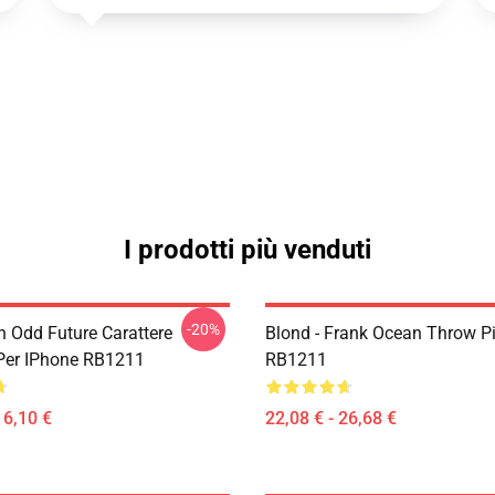
I prodotti più venduti
-20%
n Odd Future Carattere
Blond - Frank Ocean Throw P
Per IPhone RB1211
RB1211
16,10 €
22,08 € - 26,68 €