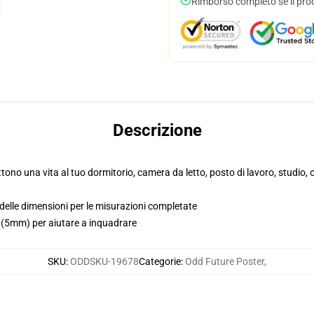
Rimborso completo se il pro
Descrizione
ttono una vita al tuo dormitorio, camera da letto, posto di lavoro, studio
 delle dimensioni per le misurazioni completate
i (5mm) per aiutare a inquadrare
SKU
:
ODDSKU-19678
Categorie
:
Odd Future Poster
,