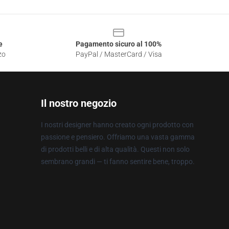
e
Pagamento sicuro al 100%
zo
PayPal / MasterCard / Visa
Il nostro negozio
I nostri designer hanno creato ogni prodotto con
passione e pensiero. Offriamo una vasta gamma
di prodotti belli e di alta qualità. Questi non solo
sembrano grandi — ti fanno sentire bene, troppo.