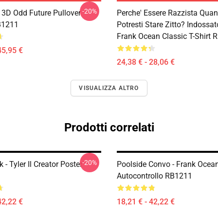
-20%
 3D Odd Future Pullover
Perche' Essere Razzista Qua
B1211
Potresti Stare Zitto? Indossa
Frank Ocean Classic T-Shirt
45,95 €
24,38 € - 28,06 €
VISUALIZZA ALTRO
Prodotti correlati
-20%
 - Tyler Il Creator Poster
Poolside Convo - Frank Ocean
Autocontrollo RB1211
42,22 €
18,21 € - 42,22 €