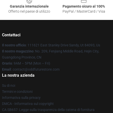
Garanzia internazionale
Pagamento sicuro al 100%
Offerto nel paese di utilizzo
PayPal / MasterCard / Visa
Contattaci
Il nostro ufficio
: 111621 East Stanley Drive Sandy, Ut 84093, Us
Il nostro magazzino
: No. 209, Fenjiang Middle Road, Hejin City,
Guangdong Province, CN
Orario
: 9AM – 5PM (Mon – Fri)
Email
: contact@oddfuturestore.com
La nostra azienda
Su di noi
Termini e condizioni
Informativa sulla privacy
DMCA - Informativa sul copyright
CA SB657: Legge sulla trasparenza della catena di fornitura