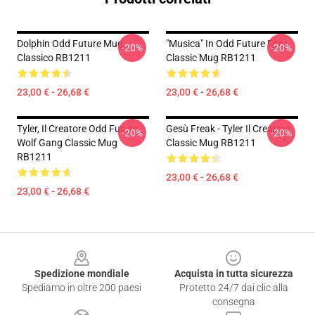
Dolphin Odd Future Mug
"Musica" In Odd Future Font
-20%
-20%
Classico RB1211
Classic Mug RB1211
23,00 € - 26,68 €
23,00 € - 26,68 €
Tyler, Il Creatore Odd Future
Gesù Freak - Tyler Il Creatore
-20%
-20%
Wolf Gang Classic Mug
Classic Mug RB1211
RB1211
23,00 € - 26,68 €
23,00 € - 26,68 €
Footer
Spedizione mondiale
Acquista in tutta sicurezza
Spediamo in oltre 200 paesi
Protetto 24/7 dai clic alla
consegna