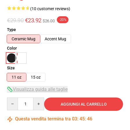
(10 customer reviews)
€29.90
€23.92
-20%
$26.00
Type
Ceramic Mug
Accent Mug
Color
Size
11 oz
15 oz
Visualizza guida alle taglie
Quantity
AGGIUNGI AL CARRELLO
Questa vendita termina tra
03
:
45
:
45