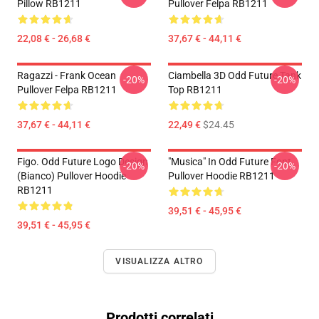
Pillow RB1211
Pullover Felpa RB1211
22,08 € - 26,68 €
37,67 € - 44,11 €
Ragazzi - Frank Ocean
Ciambella 3D Odd Future Tank
-20%
-20%
Pullover Felpa RB1211
Top RB1211
37,67 € - 44,11 €
22,49 €
$24.45
Figo. Odd Future Logo Design
"Musica" In Odd Future Font
-20%
-20%
(bianco) Pullover Hoodie
Pullover Hoodie RB1211
RB1211
39,51 € - 45,95 €
39,51 € - 45,95 €
VISUALIZZA ALTRO
Prodotti correlati