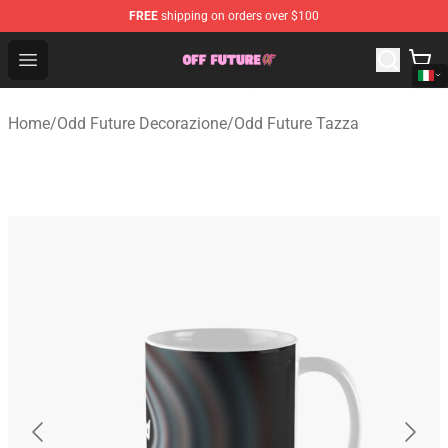
FREE
shipping on orders over $100
Odd Future Store - Official Odd Future Merchandise Shop
Open menu
Home
/
Odd Future Decorazione
/
Odd Future Tazza