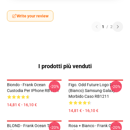
Write your review
1
/
2
I prodotti più venduti
Biondo - Frank Ocean
Figo. Odd Future Logo Design
-20%
-20%
Custodia Per IPhone RB1211
(bianco) Samsung Galaxy
Morbido Caso RB1211
14,81 € - 16,10 €
14,81 € - 16,10 €
BLOND - Frank Ocean Throw
Rosa + Bianco - Frank Ocean
-20%
-20%