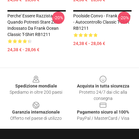
Perche' Essere Razzista
Poolside Convo - Frank Ocean
-20%
-20%
Quando Potresti Stare Zitto?
- Autocontrollo Classic T-Shirt
Indossato Da Frank Ocean
RB1211
Classic T-Shirt RB1211
24,38 € - 28,06 €
24,38 € - 28,06 €
Footer
Spedizione mondiale
Acquista in tutta sicurezza
Spediamo in oltre 200 paesi
Protetto 24/7 dai clic alla
consegna
Garanzia internazionale
Pagamento sicuro al 100%
Offerto nel paese di utilizzo
PayPal / MasterCard / Visa