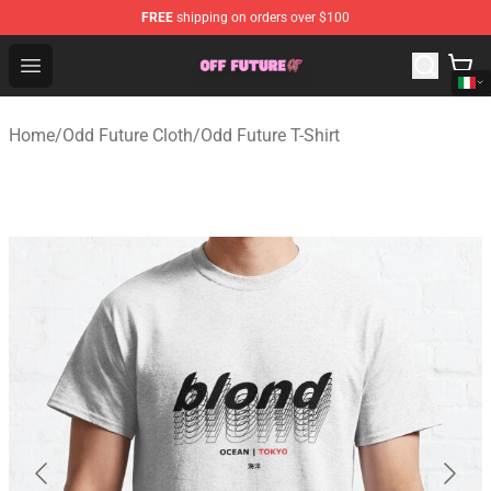
FREE
shipping on orders over $100
Odd Future Store - Official Odd Future Merchandise Shop
Open menu
Home
/
Odd Future Cloth
/
Odd Future T-Shirt