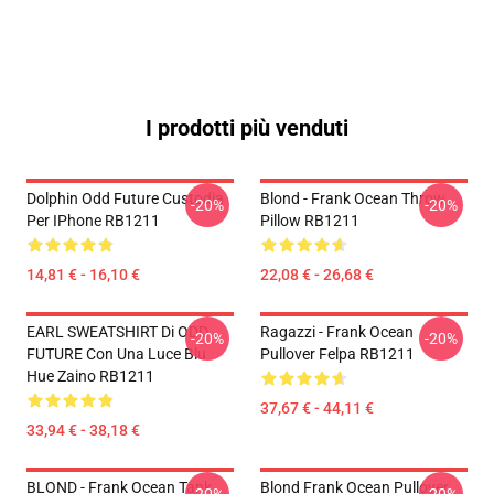
I prodotti più venduti
Dolphin Odd Future Custodia
Blond - Frank Ocean Throw
-20%
-20%
Per IPhone RB1211
Pillow RB1211
14,81 € - 16,10 €
22,08 € - 26,68 €
EARL SWEATSHIRT Di ODD
Ragazzi - Frank Ocean
-20%
-20%
FUTURE Con Una Luce Blu
Pullover Felpa RB1211
Hue Zaino RB1211
37,67 € - 44,11 €
33,94 € - 38,18 €
BLOND - Frank Ocean Tank
Blond Frank Ocean Pullover