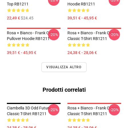
-20%
-20%
Top RB1211
Hoodie RB1211
22,49 €
$24.45
39,51 € - 45,95 €
Rosa + Bianco - Frank Ocean
Rosa + Bianco - Frank Ocean
-20%
-20%
Pullover Hoodie RB1211
Classic T-Shirt RB1211
39,51 € - 45,95 €
24,38 € - 28,06 €
VISUALIZZA ALTRO
Prodotti correlati
Ciambella 3D Odd Future
Rosa + Bianco - Frank Ocean
-20%
-20%
Classic T-Shirt RB1211
Classic T-Shirt RB1211
24,38 € - 28,06 €
24,38 € - 28,06 €