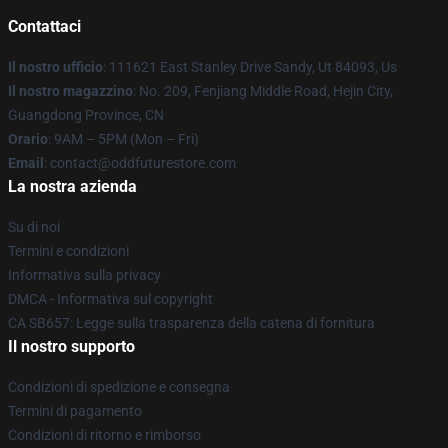
Contattaci
Il nostro ufficio
: 111621 East Stanley Drive Sandy, Ut 84093, Us
Il nostro magazzino
: No. 209, Fenjiang Middle Road, Hejin City,
Guangdong Province, CN
Orario
: 9AM – 5PM (Mon – Fri)
Email
: contact@oddfuturestore.com
La nostra azienda
Su di noi
Termini e condizioni
Informativa sulla privacy
DMCA - Informativa sul copyright
CA SB657: Legge sulla trasparenza della catena di fornitura
Il nostro supporto
Condizioni di spedizione e consegna
Termini di pagamento
Condizioni di ritorno e rimborso