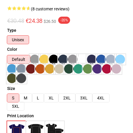
(8 customer reviews)
€30.48
€24.38
-20%
$26.50
Type
Unisex
Color
Default
Size
S
M
L
XL
2XL
3XL
4XL
5XL
Print Location