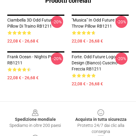
Prodotti correlati
Ciambella 3D Odd Future
"Musica" In Odd Future Font
-20%
-20%
Pillow Di Traino RB1211
Throw Pillow RB1211
22,08 € - 26,68 €
22,08 € - 26,68 €
Frank Ocean - NIghts Pillow
Forte. Odd Future Logo
-20%
-20%
RB1211
Design (bianco) Cuscino
Freccia RB1211
22,08 € - 26,68 €
22,08 € - 26,68 €
Footer
Spedizione mondiale
Acquista in tutta sicurezza
Spediamo in oltre 200 paesi
Protetto 24/7 dai clic alla
consegna