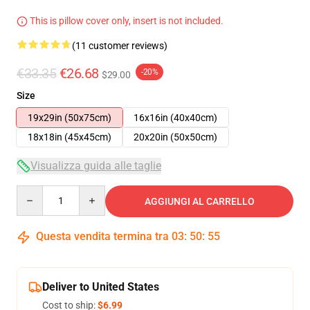
This is pillow cover only, insert is not included.
(11 customer reviews)
€33.35
€26.68
-20%
$29.00
Size
19x29in (50x75cm)
16x16in (40x40cm)
18x18in (45x45cm)
20x20in (50x50cm)
Visualizza guida alle taglie
Quantity
AGGIUNGI AL CARRELLO
Questa vendita termina tra
03
:
50
:
54
Deliver to United States
Cost to ship:
$6.99