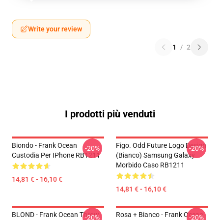
Write your review
1
/
2
I prodotti più venduti
Biondo - Frank Ocean
Figo. Odd Future Logo Design
-20%
-20%
Custodia Per IPhone RB1211
(bianco) Samsung Galaxy
Morbido Caso RB1211
14,81 € - 16,10 €
14,81 € - 16,10 €
BLOND - Frank Ocean Throw
Rosa + Bianco - Frank Ocean
-20%
-20%