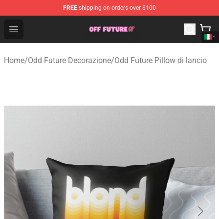
FREE
shipping on orders over $100
Odd Future Store - Official Odd Future Merchandise Shop
Open menu
Home
/
Odd Future Decorazione
/
Odd Future Pillow di lancio