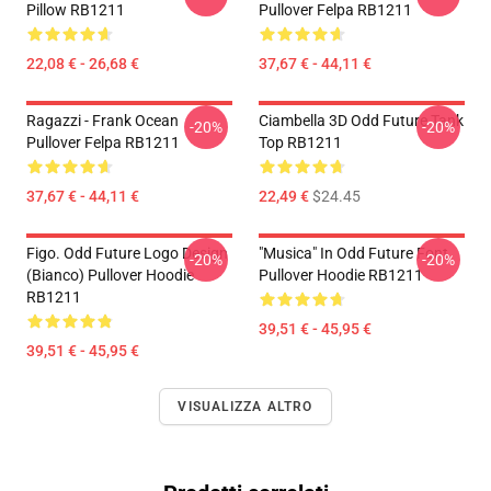
Pillow RB1211
Pullover Felpa RB1211
22,08 € - 26,68 €
37,67 € - 44,11 €
Ragazzi - Frank Ocean
Ciambella 3D Odd Future Tank
-20%
-20%
Pullover Felpa RB1211
Top RB1211
37,67 € - 44,11 €
22,49 €
$24.45
Figo. Odd Future Logo Design
"Musica" In Odd Future Font
-20%
-20%
(bianco) Pullover Hoodie
Pullover Hoodie RB1211
RB1211
39,51 € - 45,95 €
39,51 € - 45,95 €
VISUALIZZA ALTRO