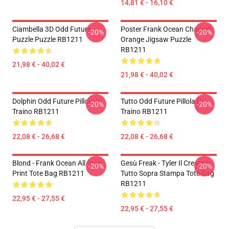
14,81 € - 16,10 €
Ciambella 3D Odd Future
Poster Frank Ocean Channel
-20%
-20%
Puzzle Puzzle RB1211
Orange Jigsaw Puzzle
RB1211
21,98 € - 40,02 €
21,98 € - 40,02 €
Dolphin Odd Future Pillola Di
Tutto Odd Future Pillola Di
-20%
-20%
Traino RB1211
Traino RB1211
22,08 € - 26,68 €
22,08 € - 26,68 €
Blond - Frank Ocean All Over
Gesù Freak - Tyler Il Creatore
-20%
-20%
Print Tote Bag RB1211
Tutto Sopra Stampa Tote Bag
RB1211
22,95 € - 27,55 €
22,95 € - 27,55 €