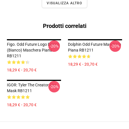
VISUALIZZA ALTRO
Prodotti correlati
Figo. Odd Future Logo Design
Dolphin Odd Future Maschera
-20%
-20%
(bianco) Maschera Piana
Piana RB1211
RB1211
18,29 € - 20,70 €
18,29 € - 20,70 €
IGOR: Tyler The Creator Flat
-20%
Mask RB1211
18,29 € - 20,70 €
Footer