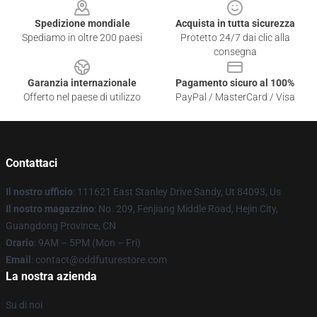
Spedizione mondiale
Acquista in tutta sicurezza
Spediamo in oltre 200 paesi
Protetto 24/7 dai clic alla
consegna
Garanzia internazionale
Pagamento sicuro al 100%
Offerto nel paese di utilizzo
PayPal / MasterCard / Visa
Contattaci
Il nostro ufficio
: 111621 East Stanley Drive Sandy, Ut 84093, Us
Il nostro magazzino
: No. 209, Fenjiang Middle Road, Hejin City,
Guangdong Province, CN
Orario
: 9AM – 5PM (Mon – Fri)
Email
: contact@oddfuturestore.com
La nostra azienda
Su di noi