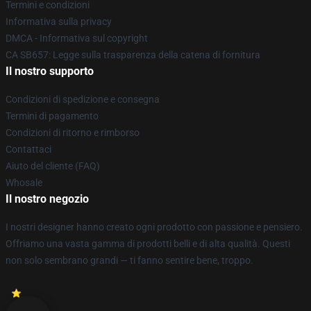
Termini e condizioni
Informativa sulla privacy
DMCA - Informativa sul copyright
CA SB657: Legge sulla trasparenza della catena di fornitura
Il nostro supporto
Condizioni di spedizione e consegna
Termini di pagamento
Condizioni di ritorno e rimborso
Contattaci
Aiuto del cliente (FAQ)
Whosale
Il nostro negozio
I nostri designer hanno creato ogni prodotto con passione e pensiero.
Offriamo una vasta gamma di prodotti belli e di alta qualità. Questi
non solo sembrano grandi — ti fanno sentire bene, troppo.