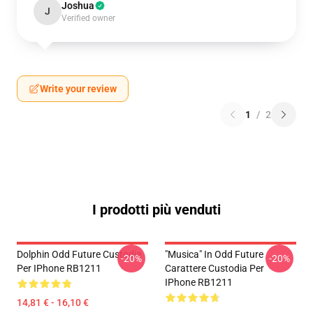
Joshua
J
Verified owner
Write your review
1
/
2
I prodotti più venduti
Dolphin Odd Future Custodia
"Musica" In Odd Future
-20%
-20%
Per IPhone RB1211
Carattere Custodia Per
IPhone RB1211
14,81 € - 16,10 €