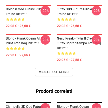
Dolphin Odd Future Pillola Di
Tutto Odd Future Pillola Di
-20%
-20%
Traino RB1211
Traino RB1211
22,08 € - 26,68 €
22,08 € - 26,68 €
Blond - Frank Ocean All Over
Gesù Freak - Tyler Il Creatore
-20%
-20%
Print Tote Bag RB1211
Tutto Sopra Stampa Tote Bag
RB1211
22,95 € - 27,55 €
22,95 € - 27,55 €
VISUALIZZA ALTRO
Prodotti correlati
Ciambella 3D Odd Future
Biondo - Frank Ocean