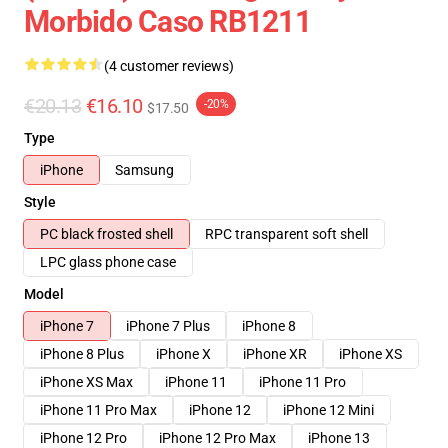
Morbido Caso RB1211
(4 customer reviews)
€20.13
€16.10
-20%
$17.50
Type
iPhone
Samsung
Style
PC black frosted shell
RPC transparent soft shell
LPC glass phone case
Model
iPhone 7
iPhone 7 Plus
iPhone 8
iPhone 8 Plus
iPhone X
iPhone XR
iPhone XS
iPhone XS Max
iPhone 11
iPhone 11 Pro
iPhone 11 Pro Max
iPhone 12
iPhone 12 Mini
iPhone 12 Pro
iPhone 12 Pro Max
iPhone 13