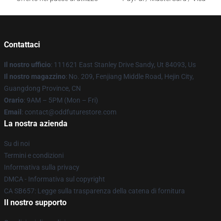
Contattaci
Il nostro ufficio
: 111621 East Stanley Drive Sandy, Ut 84093, Us
Il nostro magazzino
: No. 209, Fenjiang Middle Road, Hejin City,
Guangdong Province, CN
Orario
: 9AM – 5PM (Mon – Fri)
Email
: contact@oddfuturestore.com
La nostra azienda
Su di noi
Termini e condizioni
Informativa sulla privacy
DMCA - Informativa sul copyright
CA SB657: Legge sulla trasparenza della catena di fornitura
Il nostro supporto