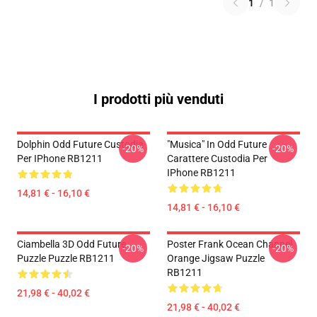
1
/
1
I prodotti più venduti
Dolphin Odd Future Custodia
"Musica" In Odd Future
-20%
-20%
Per IPhone RB1211
Carattere Custodia Per
IPhone RB1211
14,81 € - 16,10 €
14,81 € - 16,10 €
Ciambella 3D Odd Future
Poster Frank Ocean Channel
-20%
-20%
Puzzle Puzzle RB1211
Orange Jigsaw Puzzle
RB1211
21,98 € - 40,02 €
21,98 € - 40,02 €