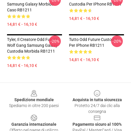
-20%
-20%
Samsung Galaxy Morbido
Custodia Per IPhone RB1211
Caso RB1211
14,81 € - 16,10 €
14,81 € - 16,10 €
Tyler, Il Creatore Odd Future
Tutto Odd Future Custodia
-20%
-20%
Wolf Gang Samsung Galaxy
Per IPhone RB1211
Custodia Morbida RB1211
14,81 € - 16,10 €
14,81 € - 16,10 €
Footer
Spedizione mondiale
Acquista in tutta sicurezza
Spediamo in oltre 200 paesi
Protetto 24/7 dai clic alla
consegna
Garanzia internazionale
Pagamento sicuro al 100%
Offerto nel paese di utilizzo
PayPal / MasterCard / Visa