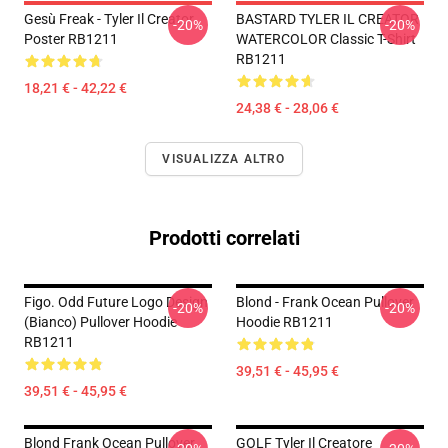
Gesù Freak - Tyler Il Creator
BASTARD TYLER IL CREATOR
-20%
-20%
Poster RB1211
WATERCOLOR Classic T-Shirt
RB1211
18,21 € - 42,22 €
24,38 € - 28,06 €
VISUALIZZA ALTRO
Prodotti correlati
Figo. Odd Future Logo Design
Blond - Frank Ocean Pullover
-20%
-20%
(bianco) Pullover Hoodie
Hoodie RB1211
RB1211
39,51 € - 45,95 €
39,51 € - 45,95 €
Blond Frank Ocean Pullover
GOLF Tyler Il Creatore