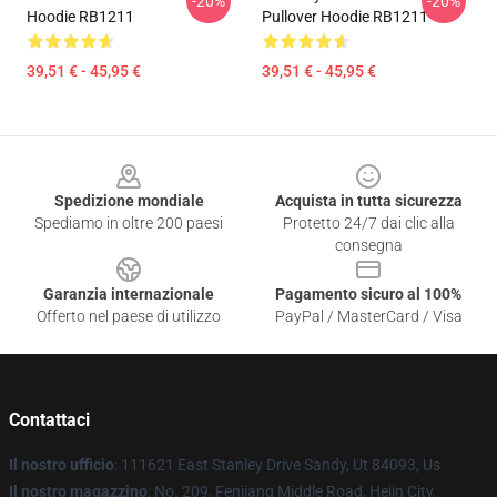
-20%
-20%
Hoodie RB1211
Pullover Hoodie RB1211
39,51 € - 45,95 €
39,51 € - 45,95 €
Footer
Spedizione mondiale
Acquista in tutta sicurezza
Spediamo in oltre 200 paesi
Protetto 24/7 dai clic alla
consegna
Garanzia internazionale
Pagamento sicuro al 100%
Offerto nel paese di utilizzo
PayPal / MasterCard / Visa
Contattaci
Il nostro ufficio
: 111621 East Stanley Drive Sandy, Ut 84093, Us
Il nostro magazzino
: No. 209, Fenjiang Middle Road, Hejin City,