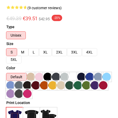
(9 customer reviews)
€49.39
€39.51
-20%
$42.95
Type
Unisex
Size
S
M
L
XL
2XL
3XL
4XL
5XL
Color
Default
Print Location