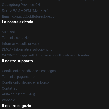
Guangdong Province, CN
Orario
: 9AM – 5PM (Mon – Fri)
Email
: contact@oddfuturestore.com
La nostra azienda
Su di noi
Termini e condizioni
Informativa sulla privacy
DMCA - Informativa sul copyright
CA SB657: Legge sulla trasparenza della catena di fornitura
Il nostro supporto
Condizioni di spedizione e consegna
Termini di pagamento
Condizioni di ritorno e rimborso
Contattaci
Aiuto del cliente (FAQ)
Whosale
Il nostro negozio