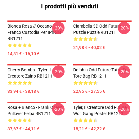
I prodotti più venduti
Bionda Rosa // Oceano
Ciambella 3D Odd Future
-20%
-20%
Franco Custodia Per IPhone
Puzzle Puzzle RB1211
RB1211
21,98 € - 40,02 €
14,81 € - 16,10 €
Cherry Bomba - Tyler Il
Dolphin Odd Future Tutto Su
-20%
-20%
Creatore Zaino RB1211
Tote Bag RB1211
33,94 € - 38,18 €
22,95 € - 27,55 €
Rosa + Bianco - Frank Ocean
Tyler, Il Creatore Odd Future
-20%
-20%
Pullover Felpa RB1211
Wolf Gang Poster RB1211
37,67 € - 44,11 €
18,21 € - 42,22 €