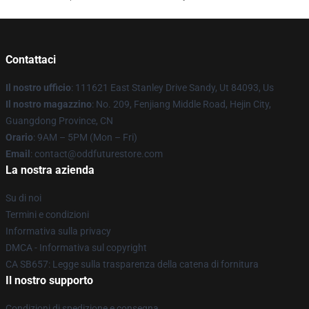
Contattaci
Il nostro ufficio
: 111621 East Stanley Drive Sandy, Ut 84093, Us
Il nostro magazzino
: No. 209, Fenjiang Middle Road, Hejin City,
Guangdong Province, CN
Orario
: 9AM – 5PM (Mon – Fri)
Email
: contact@oddfuturestore.com
La nostra azienda
Su di noi
Termini e condizioni
Informativa sulla privacy
DMCA - Informativa sul copyright
CA SB657: Legge sulla trasparenza della catena di fornitura
Il nostro supporto
Condizioni di spedizione e consegna