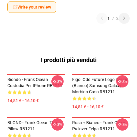
Write your review
1
/
2
I prodotti più venduti
Biondo - Frank Ocean
Figo. Odd Future Logo Design
-20%
-20%
Custodia Per IPhone RB1211
(bianco) Samsung Galaxy
Morbido Caso RB1211
14,81 € - 16,10 €
14,81 € - 16,10 €
BLOND - Frank Ocean Throw
Rosa + Bianco - Frank Ocean
-20%
-20%
Pillow RB1211
Pullover Felpa RB1211