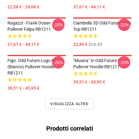
22,08 € - 26,68 €
37,67 € - 44,11 €
Ragazzi - Frank Ocean
Ciambella 3D Odd Future Tank
-20%
-20%
Pullover Felpa RB1211
Top RB1211
37,67 € - 44,11 €
22,49 €
$24.45
Figo. Odd Future Logo Design
"Musica" In Odd Future Font
-20%
-20%
(bianco) Pullover Hoodie
Pullover Hoodie RB1211
RB1211
39,51 € - 45,95 €
39,51 € - 45,95 €
VISUALIZZA ALTRO
Prodotti correlati