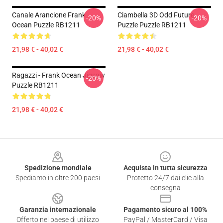
Canale Arancione Frank
Ciambella 3D Odd Future
-20%
-20%
Ocean Puzzle RB1211
Puzzle Puzzle RB1211
21,98 € - 40,02 €
21,98 € - 40,02 €
Ragazzi - Frank Ocean Jigsaw
-20%
Puzzle RB1211
21,98 € - 40,02 €
Footer
Spedizione mondiale
Acquista in tutta sicurezza
Spediamo in oltre 200 paesi
Protetto 24/7 dai clic alla
consegna
Garanzia internazionale
Pagamento sicuro al 100%
Offerto nel paese di utilizzo
PayPal / MasterCard / Visa