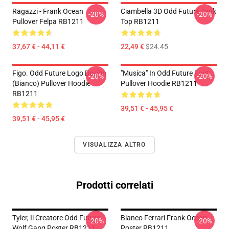
Ragazzi - Frank Ocean
Ciambella 3D Odd Future Tank
-20%
-20%
Pullover Felpa RB1211
Top RB1211
37,67 € - 44,11 €
22,49 €
$24.45
Figo. Odd Future Logo Design
"Musica" In Odd Future Font
-20%
-20%
(bianco) Pullover Hoodie
Pullover Hoodie RB1211
RB1211
39,51 € - 45,95 €
39,51 € - 45,95 €
VISUALIZZA ALTRO
Prodotti correlati
Tyler, Il Creatore Odd Future
Bianco Ferrari Frank Ocean
-20%
-20%
Wolf Gang Poster RB1211
Poster RB1211