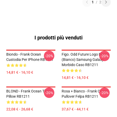
1
/
2
I prodotti più venduti
Biondo - Frank Ocean
Figo. Odd Future Logo Design
-20%
-20%
Custodia Per IPhone RB1211
(bianco) Samsung Galaxy
Morbido Caso RB1211
14,81 € - 16,10 €
14,81 € - 16,10 €
BLOND - Frank Ocean Throw
Rosa + Bianco - Frank Ocean
-20%
-20%
Pillow RB1211
Pullover Felpa RB1211
22,08 € - 26,68 €
37,67 € - 44,11 €