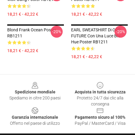
18,21 € - 42,22 €
18,21 € - 42,22 €
Blond Frank Ocean Poster
EARL SWEATSHIRT Di ODD
-20%
-20%
RB1211
FUTURE Con Una Luce Blu
Hue Poster RB1211
18,21 € - 42,22 €
18,21 € - 42,22 €
Footer
Spedizione mondiale
Acquista in tutta sicurezza
Spediamo in oltre 200 paesi
Protetto 24/7 dai clic alla
consegna
Garanzia internazionale
Pagamento sicuro al 100%
Offerto nel paese di utilizzo
PayPal / MasterCard / Visa