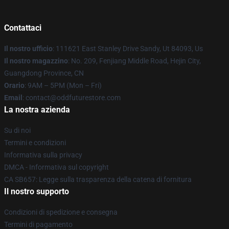
Contattaci
Il nostro ufficio
: 111621 East Stanley Drive Sandy, Ut 84093, Us
Il nostro magazzino
: No. 209, Fenjiang Middle Road, Hejin City,
Guangdong Province, CN
Orario
: 9AM – 5PM (Mon – Fri)
Email
: contact@oddfuturestore.com
La nostra azienda
Su di noi
Termini e condizioni
Informativa sulla privacy
DMCA - Informativa sul copyright
CA SB657: Legge sulla trasparenza della catena di fornitura
Il nostro supporto
Condizioni di spedizione e consegna
Termini di pagamento